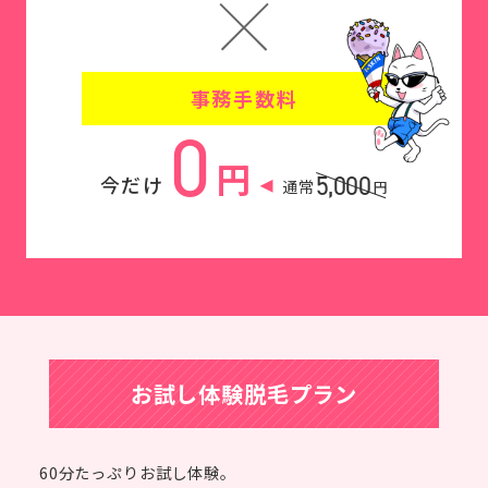
事務手数料
0
円
5,000
今だけ
通常
円
お試し体験脱毛プラン
60分たっぷりお試し体験。