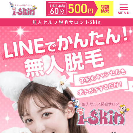
500
店舗
お試し体験
60
円
分
検索
MENU
無人セルフ脱毛サロン i-Skin