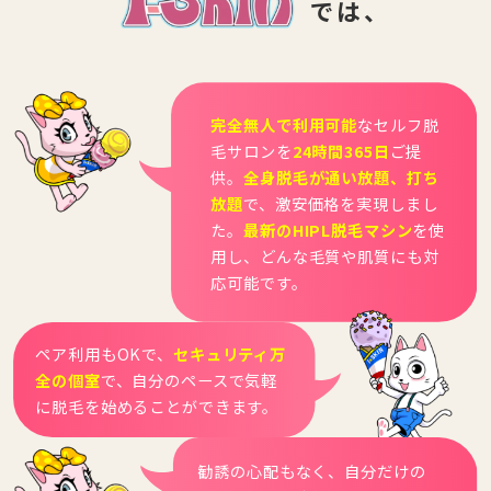
では、
完全無人で利用可能
なセルフ脱
毛サロンを
24時間365日
ご提
供。
全身脱毛が通い放題、打ち
放題
で、激安価格を実現しまし
た。
最新のHIPL脱毛マシン
を使
用し、どんな毛質や肌質にも対
応可能です。
ペア利用もOKで、
セキュリティ万
全の個室
で、自分のペースで気軽
に脱毛を始めることができます。
勧誘の心配もなく、自分だけの