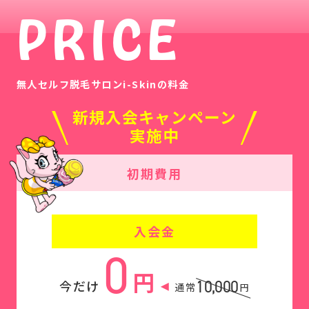
PRICE
無人セルフ脱毛サロンi-Skinの料金
新規入会キャンペーン
実施中
初期費用
入会金
0
円
10,000
今だけ
通常
円