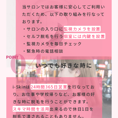
当サロンではお客様に安心してご利用い
ただくため、以下の取り組みを行なって
おります。
サロンの入り口に
監視カメラを設置
セルフ脱毛を行う
個室には内鍵を設置
監視カメラを毎日チェック
緊急時の電話相談
いつでも好きな時に
i-Skinは
24時間365日営業
を行なってお
り、お仕事や学校帰りなど、お客様の好
きな時に脱毛を行うことができます。
スキマ時間を活用
出来るので休日1日を
脱毛で潰されることもありません。