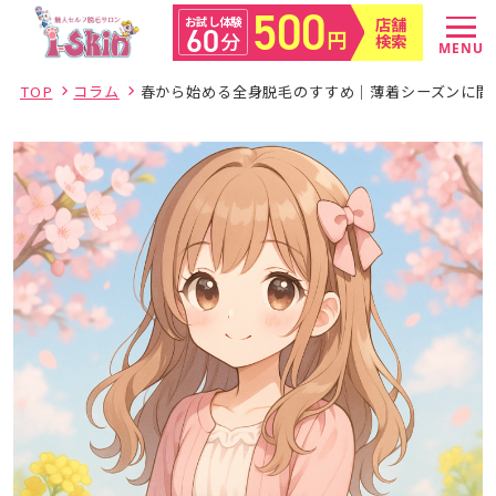
500
店舗
お試し体験
60
円
分
検索
MENU
TOP
コラム
春から始める全身脱毛のすすめ｜薄着シーズンに間