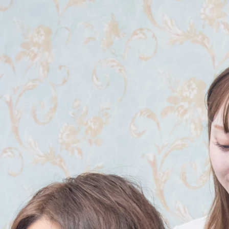
キャンペーン
CAMPAIGN
はじめての方へ
FIRST TIME
ご利用方法
HOW TO
セルフ脱毛 料金表
PRICE
店舗検索・ご予約
STORE
お客様の声