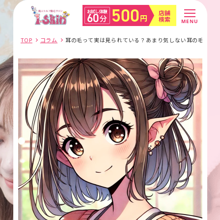
500
店舗
お試し体験
60
円
分
検索
MENU
TOP
コラム
耳の毛って実は見られている？あまり気しない耳の毛の脱