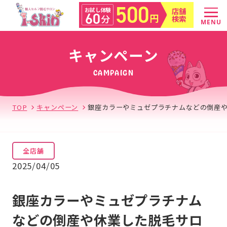
500
店舗
お試し体験
60
円
分
検索
MENU
キャンペーン
CAMPAIGN
TOP
キャンペーン
銀座カラーやミュゼプラチナムなどの倒産
全店舗
2025/04/05
銀座カラーやミュゼプラチナム
などの倒産や休業した脱毛サロ